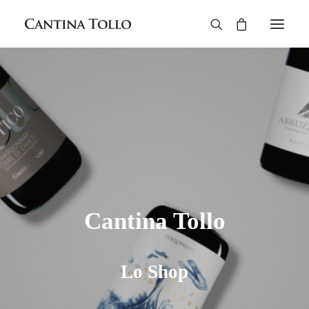
Rossi
Bianchi
Rosati
Biologico
Spumanti
Liquori
Cantina Tollo
Cantina Tollo
Lo Shop