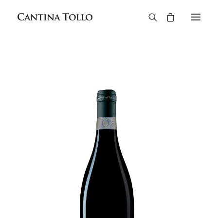
Rossi
Bianchi
Rosati
Biologico
Spumanti
Liquori
Cantina Tollo