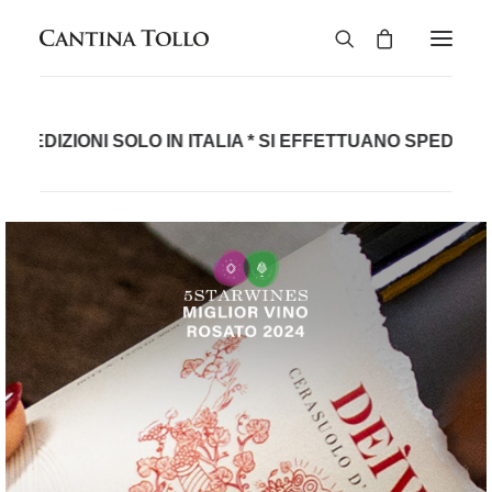
Rossi
OLO IN ITALIA * SI EFFETTUANO SPEDIZIONI SOLO IN ITA
Bianchi
Rosati
Biologico
Spumanti
Liquori
Cantina Tollo