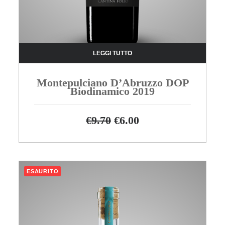
LEGGI TUTTO
Montepulciano D’Abruzzo DOP
Biodinamico 2019
Il
Il
€
9.70
€
6.00
prezzo
prezzo
originale
attuale
era:
è:
€9,70.
€6,00.
ESAURITO